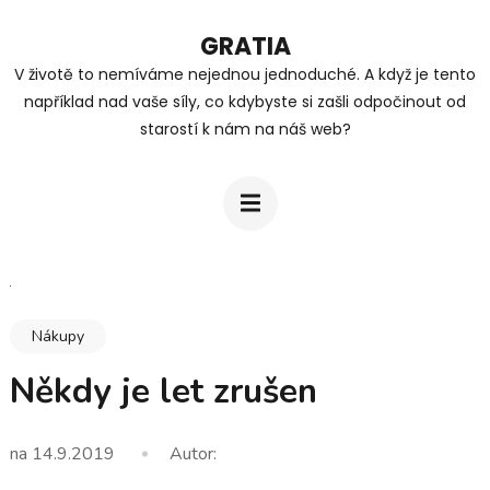
Přeskočit
GRATIA
na
V životě to nemíváme nejednou jednoduché. A když je tento
obsah
například nad vaše síly, co kdybyste si zašli odpočinout od
(stiskněte
starostí k nám na náš web?
Enter)
Nákupy
Někdy je let zrušen
na
14.9.2019
Autor: