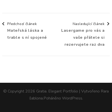
Navigace
Předchozí článek
Nasledující článek
Mateřská láska a
Lasergame pro vás a
příspěvku
trable s ní spojené
vaše přátele si
rezervujete raz dva
© Copyright 2026
Gratia
. Elegant Portfolio | Vytvořeno
Rara
šablona
.Poháněno
WordPress
.