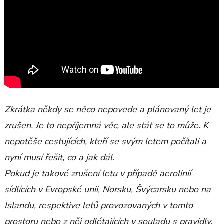
Zkrátka někdy se něco nepovede a plánovaný let je
zrušen. Je to nepříjemná věc, ale stát se to může. K
nepotěše cestujících, kteří se svým letem počítali a
nyní musí řešit, co a jak dál.
Pokud je takové zrušení letu v případě aerolinií
sídlících v Evropské unii, Norsku, Švýcarsku nebo na
Islandu, respektive letů provozovaných v tomto
prostoru nebo z něj odlétajících v souladu s pravidly,