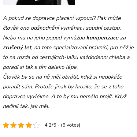
A pokud se dopravce placení vzpouzí? Pak může
člověk ono odškodnění vymáhat i soudní cestou.
Nebo mu na jeho popud vymůžou
kompenzace za
zrušený let
, na toto specializovaní právníci, pro něž je
to na rozdíl od cestujících-laiků každodenní chleba a
poradí si tak s tím daleko lépe.
Člověk by se na ně měl obrátit, když si nedokáže
poradit sám. Protože jinak by hrozilo, že se z toho
dopravce vyvlékne. A to by mu nemělo projít. Když
nečinil tak, jak měl.
4.2/5 - (5 votes)