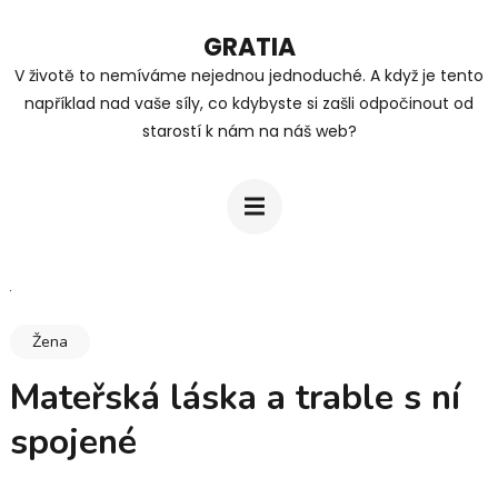
Přeskočit
GRATIA
na
V životě to nemíváme nejednou jednoduché. A když je tento
obsah
například nad vaše síly, co kdybyste si zašli odpočinout od
(stiskněte
starostí k nám na náš web?
Enter)
Žena
Mateřská láska a trable s ní
spojené