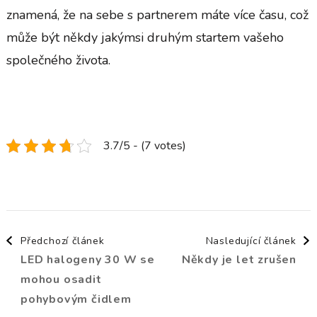
znamená, že na sebe s partnerem máte více času, což
může být někdy jakýmsi druhým startem vašeho
společného života.
3.7/5 - (7 votes)
Navigace
Předchozí článek
Nasledující článek
LED halogeny 30 W se
Někdy je let zrušen
příspěvku
mohou osadit
pohybovým čidlem