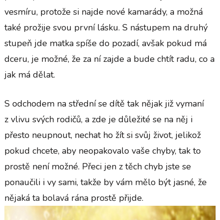
vesmíru, protože si najde nové kamarády, a možná
také prožije svou první lásku. S nástupem na druhý
stupeň jde matka spíše do pozadí, avšak pokud má
dceru, je možné, že za ní zajde a bude chtít radu, co a
jak má dělat.
S odchodem na střední se dítě tak nějak již vymaní
z vlivu svých rodičů, a zde je důležité se na něj i
přesto neupnout, nechat ho žít si svůj život, jelikož
pokud chcete, aby neopakovalo vaše chyby, tak to
prostě není možné. Přeci jen z těch chyb jste se
ponaučili i vy sami, takže by vám mělo být jasné, že
nějaká ta bolavá rána prostě přijde.