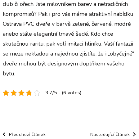
dub či ořech. Jste milovníkem barev a netradičních
kompromisů? Pak i pro vás máme atraktivní nabídku
Ostrava PVC dveře
v barvě zelené, červené, modré
anebo stále elegantní tmavě šedé. Kdo chce
skutečnou raritu, pak volí imitaci hliníku. Vaší fantazii
se meze nekladou a najednou zjistíte, že i „obyčejné“
dveře mohou být designovým doplňkem vašeho
bytu.
3.7/5 - (6 votes)
Navigace
Předchozí článek
Nasledující článek