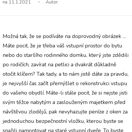
na
11.1.2021
Autor:
Možná tak, že se podíváte na doprovodný obrázek …
Máte pocit, že je třeba váš vstupní prostor do bytu
nebo do staršího rodinného domku, který jste zdědili
po rodičích, zavírat na petlici a dvakrát důkladně
otočit klíčem? Tak tady, a to nám jistě dáte za pravdu,
je nejvyšší čas začít přemýšlet o rekonstrukci vstupu
do vašeho obydlí. Máte-li stále pocit, že si nejste jisti
svým těžce nabytým a zaslouženým majetkem před
návštěvou zlodějů, pak nevyhazujte peníze z oken za
jednoduchou bezpečnostní vložku, kterou byste se
snažili namontovat na staré vstupní dveře. To byste