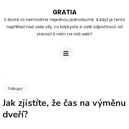
Přeskočit
GRATIA
na
V životě to nemíváme nejednou jednoduché. A když je tento
obsah
například nad vaše síly, co kdybyste si zašli odpočinout od
(stiskněte
starostí k nám na náš web?
Enter)
Nákupy
Jak zjistíte, že čas na výměnu
dveří?