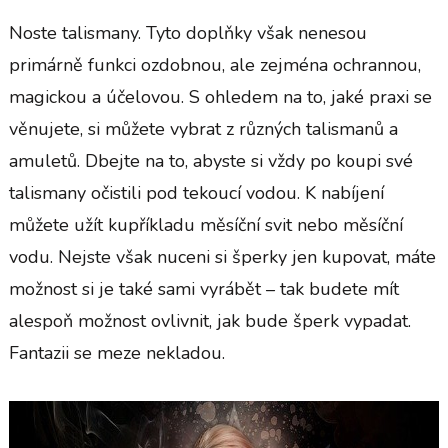
Noste talismany. Tyto doplňky však nenesou
primárně funkci ozdobnou, ale zejména ochrannou,
magickou a účelovou. S ohledem na to, jaké praxi se
věnujete, si můžete vybrat z různých talismanů a
amuletů. Dbejte na to, abyste si vždy po koupi své
talismany očistili pod tekoucí vodou. K nabíjení
můžete užít kupříkladu měsíční svit nebo měsíční
vodu. Nejste však nuceni si šperky jen kupovat, máte
možnost si je také sami vyrábět – tak budete mít
alespoň možnost ovlivnit, jak bude šperk vypadat.
Fantazii se meze nekladou.