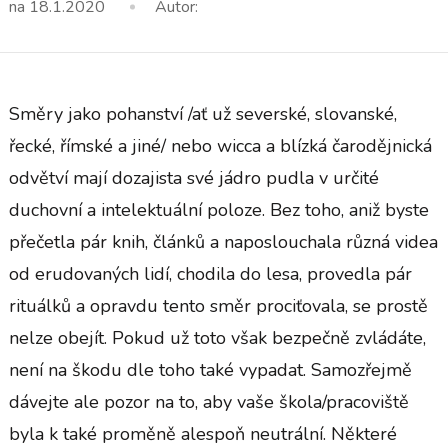
na
18.1.2020
Autor:
Směry jako pohanství /ať už severské, slovanské,
řecké, římské a jiné/ nebo wicca a blízká čarodějnická
odvětví mají dozajista své jádro pudla v určité
duchovní a intelektuální poloze. Bez toho, aniž byste
přečetla pár knih, článků a naposlouchala různá videa
od erudovaných lidí, chodila do lesa, provedla pár
rituálků a opravdu tento směr prociťovala, se prostě
nelze obejít. Pokud už toto však bezpečně zvládáte,
není na škodu dle toho také vypadat. Samozřejmě
dávejte ale pozor na to, aby vaše škola/pracoviště
byla k také proměně alespoň neutrální. Některé