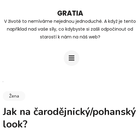
Přeskočit
GRATIA
na
V životě to nemíváme nejednou jednoduché. A když je tento
obsah
například nad vaše síly, co kdybyste si zašli odpočinout od
(stiskněte
starostí k nám na náš web?
Enter)
Žena
Jak na čarodějnický/pohanský
look?