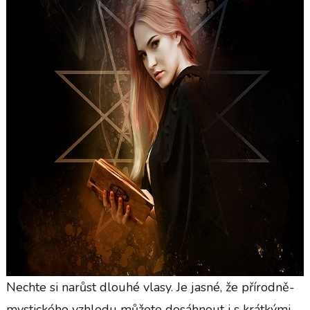
Nechte si narůst dlouhé vlasy. Je jasné, že přírodně-
mystického vzhledu můžete dosáhnout i s krátkými