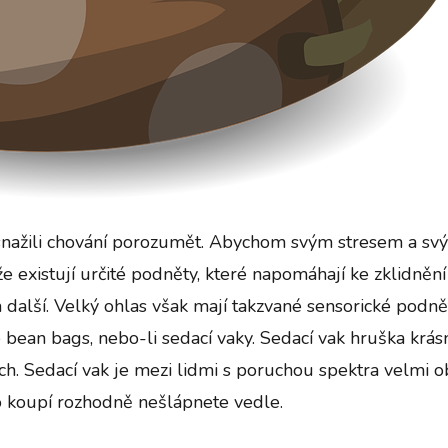
snažili chování porozumět. Abychom svým stresem a svým
 že existují určité podněty, které napomáhají ke zklidněn
 a další. Velký ohlas však mají takzvané sensorické podn
é bean bags, nebo-li sedací vaky.
Sedací vak hruška
krásn
h. Sedací vak je mezi lidmi s poruchou spektra velmi obl
 koupí rozhodně nešlápnete vedle.