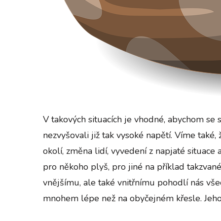
V takových situacích je vhodné, abychom se 
nezvyšovali již tak vysoké napětí. Víme také,
okolí, změna lidí, vyvedení z napjaté situace
pro někoho plyš, pro jiné na příklad takzvan
vnějšímu, ale také vnitřnímu pohodlí nás všec
mnohem lépe než na obyčejném křesle. Jeho