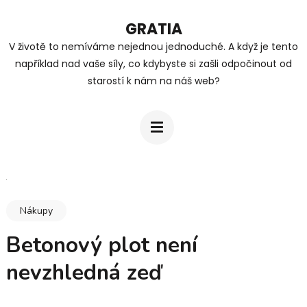
Přeskočit
GRATIA
na
V životě to nemíváme nejednou jednoduché. A když je tento
obsah
například nad vaše síly, co kdybyste si zašli odpočinout od
(stiskněte
starostí k nám na náš web?
Enter)
Nákupy
Betonový plot není
nevzhledná zeď