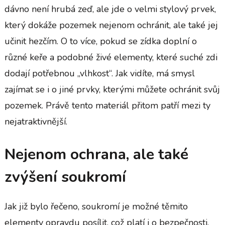
dávno není hrubá zeď, ale jde o velmi stylový prvek,
který dokáže pozemek nejenom ochránit, ale také jej
učinit hezčím. O to více, pokud se zídka doplní o
různé keře a podobné živé elementy, které suché zdi
dodají potřebnou „vlhkost“. Jak vidíte, má smysl
zajímat se i o jiné prvky, kterými můžete ochránit svůj
pozemek. Právě tento materiál přitom patří mezi ty
nejatraktivnější.
Nejenom ochrana, ale také
zvýšení soukromí
Jak již bylo řečeno, soukromí je možné těmito
elementy opravdu posílit, což platí i o bezpečnosti.