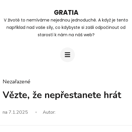
Přeskočit
GRATIA
na
V životě to nemíváme nejednou jednoduché. A když je tento
obsah
například nad vaše síly, co kdybyste si zašli odpočinout od
(stiskněte
starostí k nám na náš web?
Enter)
Nezařazené
Vězte, že nepřestanete hrát
na
7.1.2025
Autor: