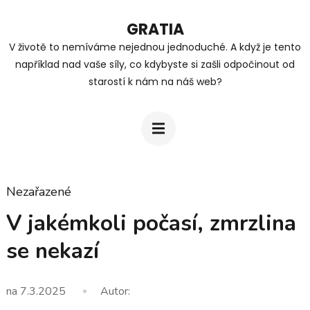
Přeskočit
GRATIA
na
V životě to nemíváme nejednou jednoduché. A když je tento
obsah
například nad vaše síly, co kdybyste si zašli odpočinout od
(stiskněte
starostí k nám na náš web?
Enter)
Nezařazené
V jakémkoli počasí, zmrzlina
se nekazí
na
7.3.2025
Autor: