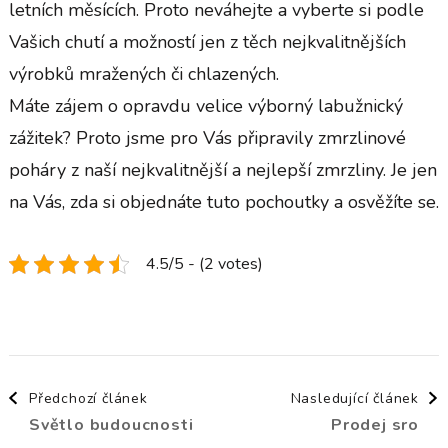
letních měsících. Proto neváhejte a vyberte si podle
Vašich chutí a možností jen z těch nejkvalitnějších
výrobků mražených či chlazených.
Máte zájem o opravdu velice výborný labužnický
zážitek? Proto jsme pro Vás připravily zmrzlinové
poháry z naší nejkvalitnější a nejlepší zmrzliny. Je jen
na Vás, zda si objednáte tuto pochoutky a osvěžíte se.
4.5/5 - (2 votes)
Navigace
Předchozí článek
Nasledující článek
Světlo budoucnosti
Prodej sro
příspěvku