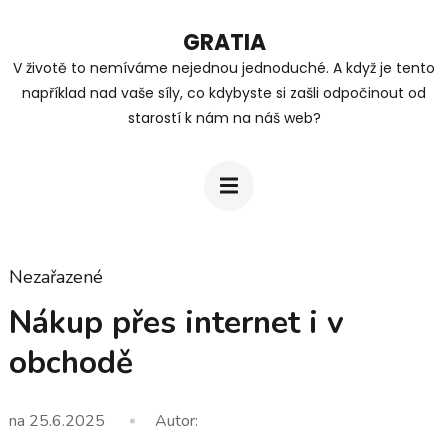
Přeskočit
GRATIA
na
V životě to nemíváme nejednou jednoduché. A když je tento
obsah
například nad vaše síly, co kdybyste si zašli odpočinout od
(stiskněte
starostí k nám na náš web?
Enter)
Nezařazené
Nákup přes internet i v
obchodě
na
25.6.2025
Autor: