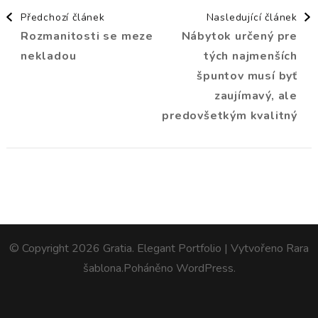
Navigace
Předchozí článek
Nasledující článek
Rozmanitosti se meze
Nábytok určený pre
příspěvku
nekladou
tých najmenších
špuntov musí byť
zaujímavý, ale
predovšetkým kvalitný
© Copyright 2026
Gratia
. Elegant Portfolio | Vytvořeno
Rara
šablona
.Poháněno
WordPress
.