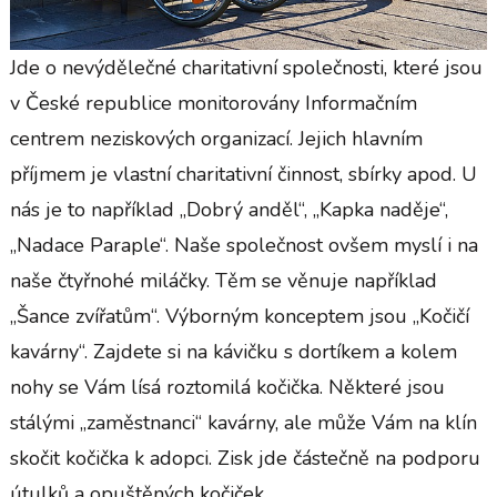
Jde o nevýdělečné charitativní společnosti, které jsou
v České republice monitorovány Informačním
centrem neziskových organizací. Jejich hlavním
příjmem je vlastní charitativní činnost, sbírky apod. U
nás je to například „Dobrý anděl“, „Kapka naděje“,
„Nadace Paraple“. Naše společnost ovšem myslí i na
naše čtyřnohé miláčky. Těm se věnuje například
„Šance zvířatům“. Výborným konceptem jsou „Kočičí
kavárny“. Zajdete si na kávičku s dortíkem a kolem
nohy se Vám lísá roztomilá kočička. Některé jsou
stálými „zaměstnanci“ kavárny, ale může Vám na klín
skočit kočička k adopci. Zisk jde částečně na podporu
útulků a opuštěných kočiček.