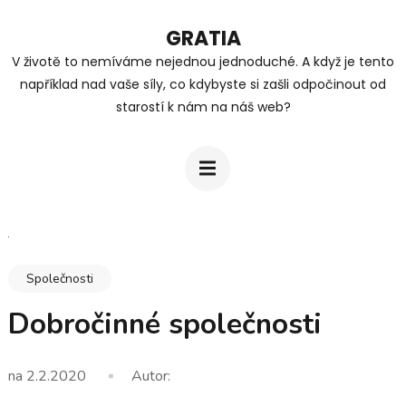
Přeskočit
GRATIA
na
V životě to nemíváme nejednou jednoduché. A když je tento
obsah
například nad vaše síly, co kdybyste si zašli odpočinout od
(stiskněte
starostí k nám na náš web?
Enter)
Společnosti
Dobročinné společnosti
na
2.2.2020
Autor: