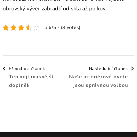
obrovský vývěr zábradlí od skla až po kov.
3.6/5 - (9 votes)
Navigace
Předchozí článek
Nasledující článek
Ten nejluxusnější
Naše interiérové dveře
příspěvku
doplněk
jsou správnou volbou