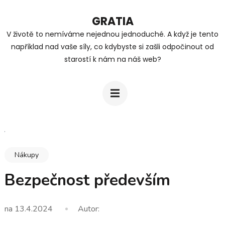
Přeskočit
GRATIA
na
V životě to nemíváme nejednou jednoduché. A když je tento
obsah
například nad vaše síly, co kdybyste si zašli odpočinout od
(stiskněte
starostí k nám na náš web?
Enter)
Nákupy
Bezpečnost především
na
13.4.2024
Autor: