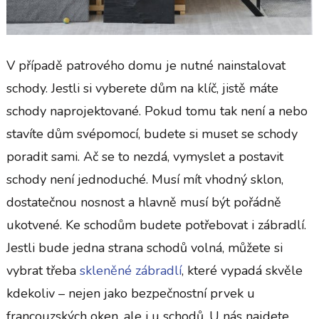
V případě patrového domu je nutné nainstalovat
schody. Jestli si vyberete dům na klíč, jistě máte
schody naprojektované. Pokud tomu tak není a nebo
stavíte dům svépomocí, budete si muset se schody
poradit sami. Ač se to nezdá, vymyslet a postavit
schody není jednoduché. Musí mít vhodný sklon,
dostatečnou nosnost a hlavně musí být pořádně
ukotvené.
Ke schodům budete potřebovat i zábradlí.
Jestli bude jedna strana schodů volná, můžete si
vybrat třeba
skleněné zábradlí
, které vypadá skvěle
kdekoliv – nejen jako bezpečnostní prvek u
francouzských oken, ale i u schodů. U nás najdete