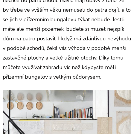
nechce do patra chodit. Navíc mají obavy z toho, že
by třeba ve vyšším věku nemuseli do patra dojít, a to
se jich v přízemním bungalovu týkat nebude. Jestli
máte ale menší pozemek, budete si muset nejspíš
dům na patro postavit. I když má zdánlivou nevýhodu
v podobě schodů, čeká vás výhoda v podobě menší
zastavěné plochy a velké užitné plochy. Díky tomu
můžete využívat zahradu víc než kdybyste měli
přízemní bungalov s velkým půdorysem.